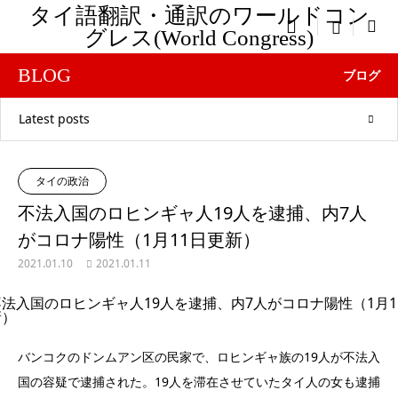
タイ語翻訳・通訳のワールドコン

menu
グレス(World Congress)
BLOG
ブログ
Latest posts
タイの政治
不法入国のロヒンギャ人19人を逮捕、内7人
がコロナ陽性（1月11日更新）
2021.01.10
2021.01.11
バンコクのドンムアン区の民家で、ロヒンギャ族の19人が不法入
国の容疑で逮捕された。19人を滞在させていたタイ人の女も逮捕