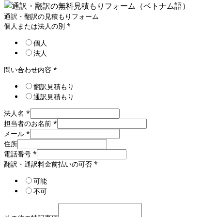
通訳・翻訳の見積もりフォーム
個人または法人の別
*
個人
法人
問い合わせ内容
*
翻訳見積もり
通訳見積もり
法人名
*
担当者のお名前
*
メール
*
住所
電話番号
*
翻訳・通訳料金前払いの可否
*
可能
不可