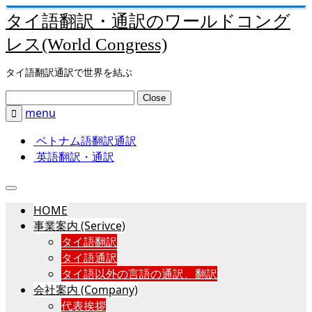
タイ語翻訳・通訳のワールドコング
レス(World Congress)
タイ語翻訳通訳で世界を結ぶ
Close
menu

ベトナム語翻訳通訳
英語翻訳・通訳
HOME
事業案内 (Serivce)
タイ語翻訳
タイ語通訳
タイ語以外の言語の通訳、翻訳
会社案内 (Company)
代表挨拶