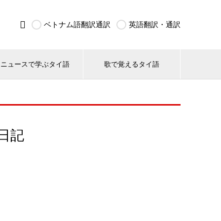

ベトナム語翻訳通訳
英語翻訳・通訳
ニュースで学ぶタイ語
歌で覚えるタイ語
日記